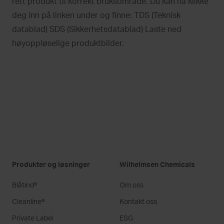
rett produkt til korrekt bruksområde. Du kan nå klikke
deg inn på linken under og finne: TDS (Teknisk
datablad) SDS (Sikkerhetsdatablad) Laste ned
høyoppløselige produktbilder.
Produkter og løsninger
Wilhelmsen Chemicals
Blåtind®
Om oss
Cleanline®
Kontakt oss
Private Label
ESG