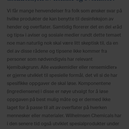
Vi får mange henvendelser fra folk som ønsker svar på
hvilke produkter de kan benytte til desinfeksjon av
hender og overflater. Samtidig florerer det en del «råd
og tips» i aviser og sosiale medier rundt dette temaet
noe man naturlig nok skal være litt skeptisk til, da en
del av disse rådene og tipsene ikke kommer fra
personer som nødvendigvis har relevant
kjemibakgrunn. Alle «vaskemidler eller rensemidler»
er gjerne utviklet til spesielle formål, det vil si de har
spesifikke oppgaver de skal løse. Komponentene
(ingrediensene) i disse er nøye utvalgt for å løse
oppgaven på best mulig måte og er dermed ikke
laget for å passe til alt av overflater på hverken
mennesker eller materialer. Wilhelmsen Chemicals har
i den senere tid også utviklet spesialprodukter under