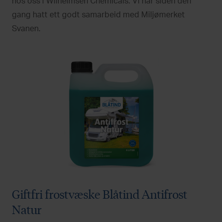
hos oss i Wilhelmsen Chemicals. Vi har siden den
gang hatt ett godt samarbeid med Miljømerket
Svanen.
Giftfri frostvæske Blåtind Antifrost
Natur