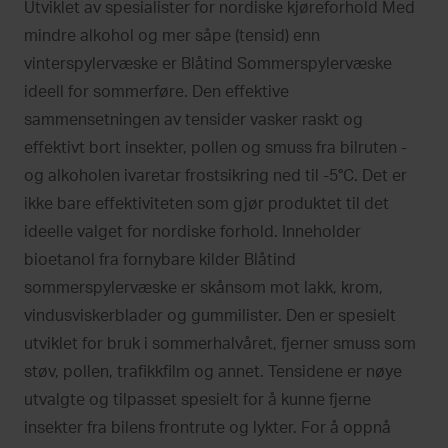
Utviklet av spesialister for nordiske kjøreforhold Med
mindre alkohol og mer såpe (tensid) enn
vinterspylervæske er Blåtind Sommerspylervæske
ideell for sommerføre. Den effektive
sammensetningen av tensider vasker raskt og
effektivt bort insekter, pollen og smuss fra bilruten -
og alkoholen ivaretar frostsikring ned til -5°C. Det er
ikke bare effektiviteten som gjør produktet til det
ideelle valget for nordiske forhold. Inneholder
bioetanol fra fornybare kilder Blåtind
sommerspylervæske er skånsom mot lakk, krom,
vindusviskerblader og gummilister. Den er spesielt
utviklet for bruk i sommerhalvåret, fjerner smuss som
støv, pollen, trafikkfilm og annet. Tensidene er nøye
utvalgte og tilpasset spesielt for å kunne fjerne
insekter fra bilens frontrute og lykter. For å oppnå