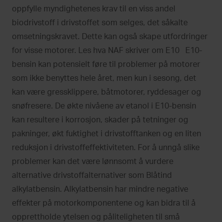
oppfylle myndighetenes krav til en viss andel
biodrivstoff i drivstoffet som selges, det såkalte
omsetningskravet. Dette kan også skape utfordringer
for visse motorer. Les hva NAF skriver om E10 E10-
bensin kan potensielt føre til problemer på motorer
som ikke benyttes hele året, men kun i sesong, det
kan være gressklippere, båtmotorer, ryddesager og
snøfresere. De økte nivåene av etanol i E10-bensin
kan resultere i korrosjon, skader på tetninger og
pakninger, økt fuktighet i drivstofftanken og en liten
reduksjon i drivstoffeffektiviteten. For å unngå slike
problemer kan det være lønnsomt å vurdere
alternative drivstoffalternativer som Blåtind
alkylatbensin. Alkylatbensin har mindre negative
effekter på motorkomponentene og kan bidra til å
opprettholde ytelsen og påliteligheten til små