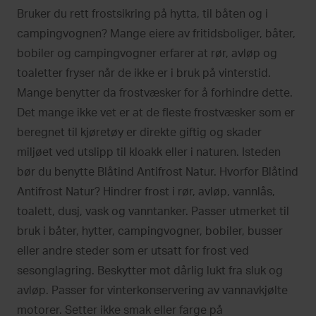
Bruker du rett frostsikring på hytta, til båten og i
campingvognen? Mange eiere av fritidsboliger, båter,
bobiler og campingvogner erfarer at rør, avløp og
toaletter fryser når de ikke er i bruk på vinterstid.
Mange benytter da frostvæsker for å forhindre dette.
Det mange ikke vet er at de fleste frostvæsker som er
beregnet til kjøretøy er direkte giftig og skader
miljøet ved utslipp til kloakk eller i naturen. Isteden
bør du benytte Blåtind Antifrost Natur. Hvorfor Blåtind
Antifrost Natur? Hindrer frost i rør, avløp, vannlås,
toalett, dusj, vask og vanntanker. Passer utmerket til
bruk i båter, hytter, campingvogner, bobiler, busser
eller andre steder som er utsatt for frost ved
sesonglagring. Beskytter mot dårlig lukt fra sluk og
avløp. Passer for vinterkonservering av vannavkjølte
motorer. Setter ikke smak eller farge på