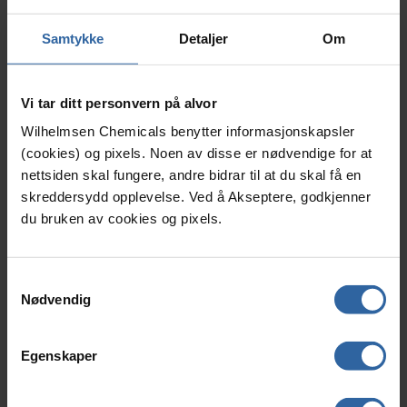
Samtykke
Detaljer
Om
Vi tar ditt personvern på alvor
Wilhelmsen Chemicals benytter informasjonskapsler
(cookies) og pixels. Noen av disse er nødvendige for at
nettsiden skal fungere, andre bidrar til at du skal få en
skreddersydd opplevelse. Ved å Akseptere, godkjenner
du bruken av cookies og pixels.
Blåtind desinfeksjonsprodukter
S
Nødvendig
a
Blåtind desinfeksjonsprodukter er testet og godkjent i
m
henhold til europeiske EN-standarder for
t
Egenskaper
desinfeksjonsprodukter. Testene dokumenterer
y
k
produktenes effekt på bakterier, sopp og virus,