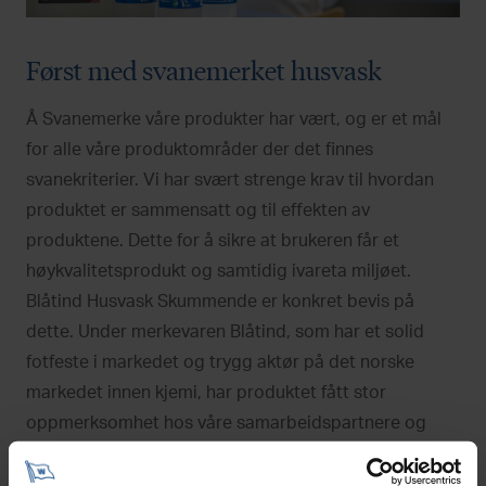
Først med svanemerket husvask
Å Svanemerke våre produkter har vært, og er et mål
for alle våre produktområder der det finnes
svanekriterier. Vi har svært strenge krav til hvordan
produktet er sammensatt og til effekten av
produktene. Dette for å sikre at brukeren får et
høykvalitetsprodukt og samtidig ivareta miljøet.
Blåtind Husvask Skummende er konkret bevis på
dette. Under merkevaren Blåtind, som har et solid
fotfeste i markedet og trygg aktør på det norske
markedet innen kjemi, har produktet fått stor
oppmerksomhet hos våre samarbeidspartnere og
kunder.