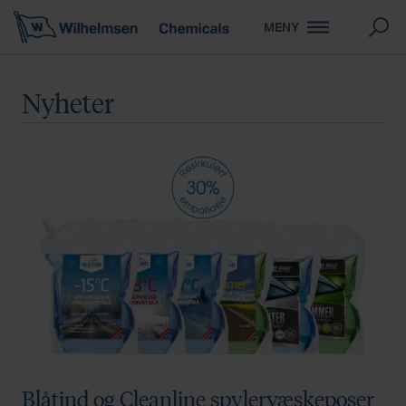
MENY
Nyheter
Blåtind og Cleanline spylervæskeposer