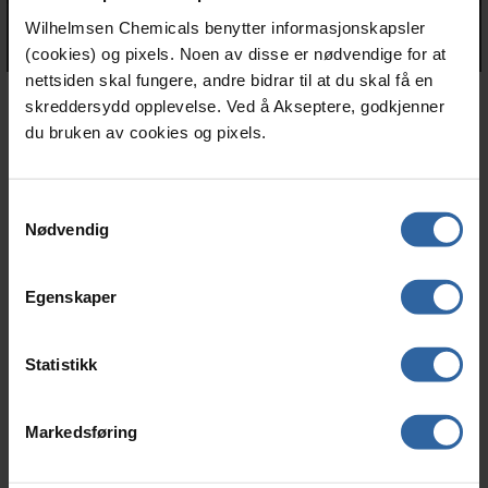
Wilhelmsen Chemicals benytter informasjonskapsler
(cookies) og pixels. Noen av disse er nødvendige for at
nettsiden skal fungere, andre bidrar til at du skal få en
skreddersydd opplevelse. Ved å Akseptere, godkjenner
du bruken av cookies og pixels.
Relaterte artikler
S
Nødvendig
a
m
t
Egenskaper
y
k
k
Statistikk
e
v
Markedsføring
a
l