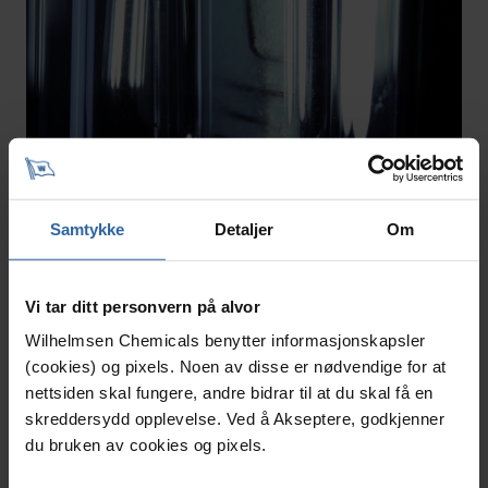
Samtykke
Detaljer
Om
Spylervæske av god kvalitet fryser ikke
til is
Vi tar ditt personvern på alvor
Wilhelmsen Chemicals benytter informasjonskapsler
Vinterspylervæskene fra Wilhelmsen Chemicals vil
(cookies) og pixels. Noen av disse er nødvendige for at
ikke fryse til hard is, men kun få en slush-lignende
nettsiden skal fungere, andre bidrar til at du skal få en
konsistens ved svært lav temperaturer, over...
skreddersydd opplevelse. Ved å Akseptere, godkjenner
du bruken av cookies og pixels.
14. Desember 2023