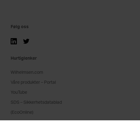
Følg oss
Hurtiglenker
Wilhelmsen.com
Våre produkter – Portal
YouTube
SDS – Sikkerhetsdatablad
(EcoOnline)
Wilhelmsen whistleblowing
channel