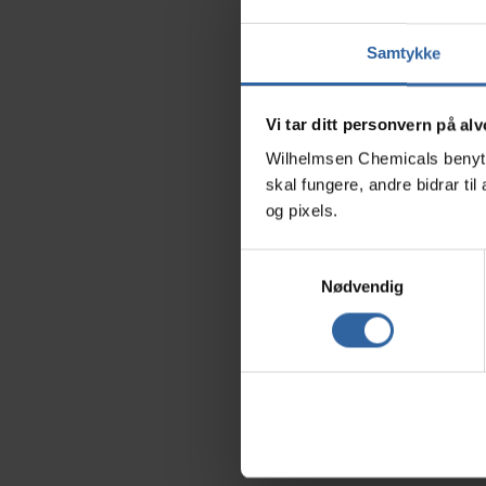
utepeis og bål
Samtykke
Blåtind Lampe
parafinlamper
luktsvak, br
Vi tar ditt personvern på alv
Blåtind Fin F
Wilhelmsen Chemicals benytte
skal fungere, andre bidrar t
skorstein, og 
og pixels.
Blåtind Friti
sotfri med hø
S
Nødvendig
a
varmeapparat
m
Du finner mer i
t
y
Produktport
k
k
e
v