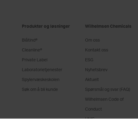
Produkter og løsninger
Wilhelmsen Chemicals
Blåtind®
Om oss
Cleanline®
Kontakt oss
Private Label
ESG
Laboratorietjenester
Nyhetsbrev
Spylervæskeskolen
Aktuelt
Søk om å bli kunde
Spørsmål og svar (FAQ)
Wilhelmsen Code of
Conduct
HMS
Privacy Statement