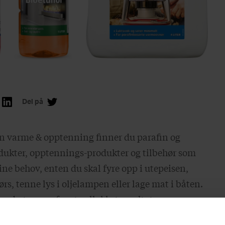
Del på
n varme & opptenning finner du parafin og
odukter, opptennings-produkter og tilbehør som
e behov, enten du skal fyre opp i utepeisen,
rs, tenne lys i oljelampen eller lage mat i båten.
e du trenger for et vellykket resultat.
æske er et hjelpemiddel for opptenning av grill,