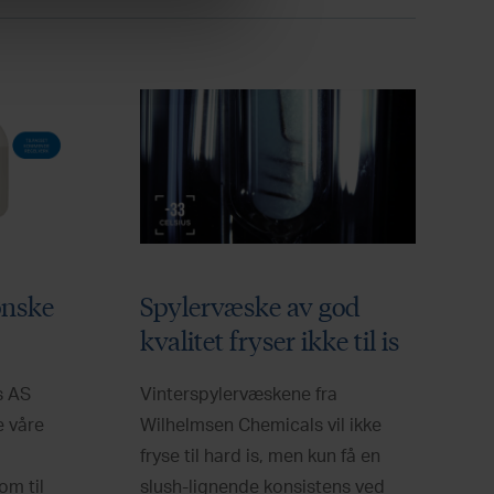
ønske
Spylervæske av god
kvalitet fryser ikke til is
s AS
Vinterspylervæskene fra
e våre
Wilhelmsen Chemicals vil ikke
fryse til hard is, men kun få en
om til
slush-lignende konsistens ved