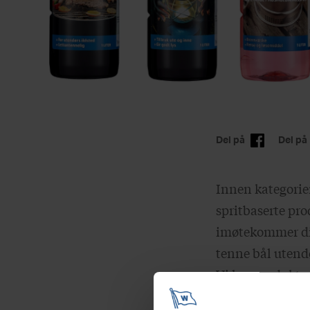
Del på
Del på
Innen kategorie
spritbaserte pr
imøtekommer din
tenne bål utendø
Vi har produkten
Blåtind Tennv