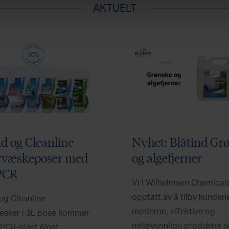
AKTUELT
nd og Cleanline
Nyhet: Blåtind Gr
rvæskeposer med
og algefjerner
PCR
Vi i Wilhelmsen Chemical
opptatt av å tilby kunden
og Cleanline
moderne, effektive og
æsker i 3L pose kommer
miljøvennlige produkter s
PCR-plast (Post