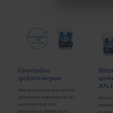
a
l
g
Gjenvinnbar
Blåti
spylervæskepose
spyle
30% 
Med økende etterspørsel etter
gjenvinnbar emballasje har vi i
Blåtind 
samarbeid med våre
spylerv
leverandører utviklet en ny
nå med 