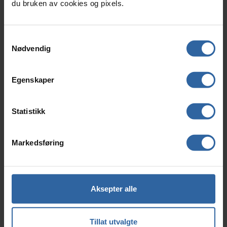
du bruken av cookies og pixels.
produsere og distribuere kvalitetsprodukter som...
26. Februar 2026
S
Nødvendig
a
m
t
Egenskaper
y
k
k
Statistikk
e
v
Markedsføring
a
l
g
Aksepter alle
ETS2 kvotesystem
Wilhelmsen Chemicals har fått godkjenning fra
Tillat utvalgte