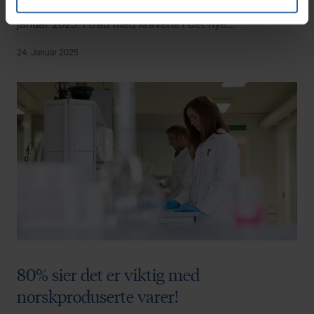
Miljødirektoratet til å sette brensel på markedet fra 1.
januar 2025, i tråd med kravene i det nye...
24. Januar 2025
80% sier det er viktig med
norskproduserte varer!