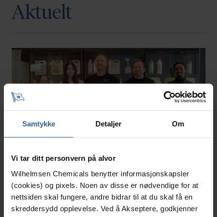
Aktuelt
Samtykke
Detaljer
Om
Vi tar ditt personvern på alvor
Wilhelmsen Chemicals benytter informasjonskapsler
Nye ansikter
(cookies) og pixels. Noen av disse er nødvendige for at
nettsiden skal fungere, andre bidrar til at du skal få en
Hos oss i Wilhelmsen Chemicals er menneskene
skreddersydd opplevelse. Ved å Akseptere, godkjenner
kjernen i virksomheten. For å kunne utvikle,