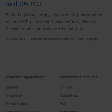
med 30% PCR
Blåtind og Cleanline spylervæsker i 3L pose kommer
nå med PCR-plast (Post Consumer Resin Plastic /
Resirkulert plast som allerede har vært ute i...
20. Mars 2024
|
Christian Blaadammen Sørensen - Brand Manager
Produkter og løsninger
Wilhelmsen Chemicals
Blåtind®
Om oss
Cleanline®
Kontakt oss
Private Label
ESG
Laboratorietjenester
Nyhetsbrev