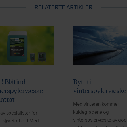
RELATERTE ARTIKLER
! Blåtind
Bytt til
erspylervæske
vinterspylervæske
ntrat
Med vinteren kommer
kuldegradene og
 av spesialister for
vinterspylervæske av god 
e kjøreforhold Med