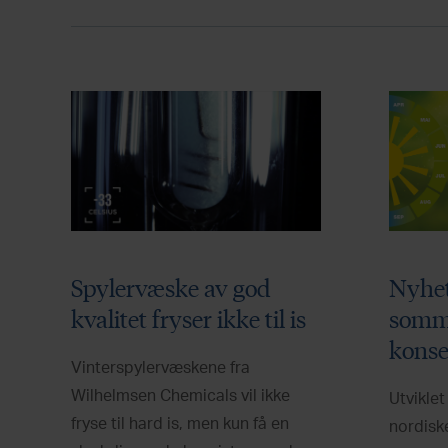
Spylervæske av god
Nyhet
kvalitet fryser ikke til is
somm
konse
Vinterspylervæskene fra
Wilhelmsen Chemicals vil ikke
Utviklet
fryse til hard is, men kun få en
nordisk