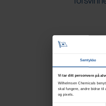
forsvinne
Vinduspylervæsk
fjerner salt, olj
Samtykke
sommeren skal s
som like effektiv
Vi tar ditt personvern på alv
Wilhelmsen Chemicals benytte
En god spylervæ
skal fungere, andre bidrar t
tensider (vaske
og pixels.
etanol). I tille
S