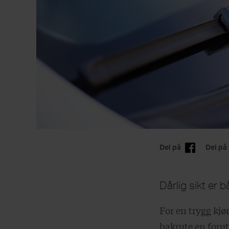
Del på
Del på
Dårlig sikt er b
For en trygg kjø
bakrute en foruts