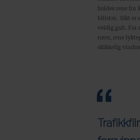
holdes rene for å
bilister. Sikt er
veldig galt. For 
ruter, rene lykt
skikkelig vindu
Trafikkfi