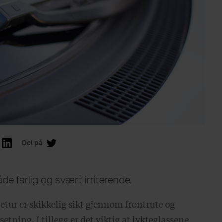
Del på
åde farlig og svært irriterende.
retur er skikkelig sikt gjennom frontrute og
etning. I tillegg er det viktig at lykteglassene