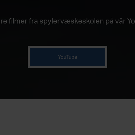
åre filmer fra spylervæskeskolen på vår Y
YouTube