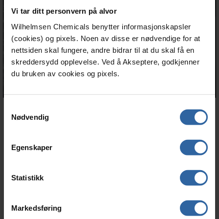
Vi tar ditt personvern på alvor
Wilhelmsen Chemicals benytter informasjonskapsler
YouTube
(cookies) og pixels. Noen av disse er nødvendige for at
nettsiden skal fungere, andre bidrar til at du skal få en
skreddersydd opplevelse. Ved å Akseptere, godkjenner
du bruken av cookies og pixels.
S
Nødvendig
a
m
t
Egenskaper
RELATERTE ARTIKLER
y
k
k
Statistikk
e
v
Markedsføring
a