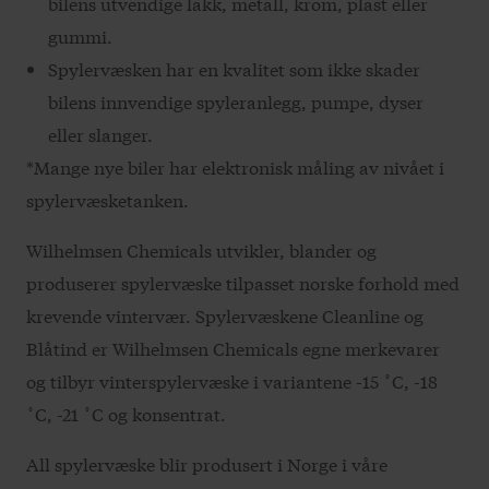
bilens utvendige lakk, metall, krom, plast eller
gummi.
Spylervæsken har en kvalitet som ikke skader
bilens innvendige spyleranlegg, pumpe, dyser
eller slanger.
*Mange nye biler har elektronisk måling av nivået i
spylervæsketanken.
Wilhelmsen Chemicals utvikler, blander og
produserer spylervæske tilpasset norske forhold med
krevende vintervær. Spylervæskene Cleanline og
Blåtind er Wilhelmsen Chemicals egne merkevarer
og tilbyr vinterspylervæske i variantene -15 ˚C, -18
˚C, -21 ˚C og konsentrat.
All spylervæske blir produsert i Norge i våre