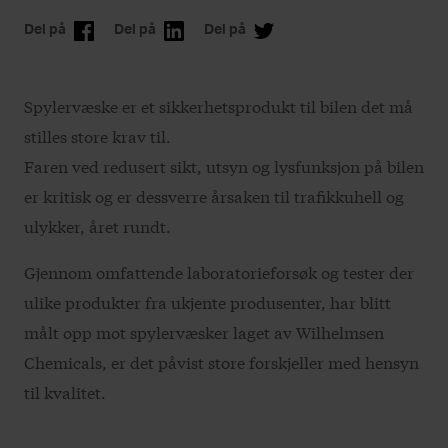
Del på
Del på
Del på
Spylervæske er et sikkerhetsprodukt til bilen det må
stilles store krav til.
Faren ved redusert sikt, utsyn og lysfunksjon på bilen
er kritisk og er dessverre årsaken til trafikkuhell og
ulykker, året rundt.
Gjennom omfattende laboratorieforsøk og tester der
ulike produkter fra ukjente produsenter, har blitt
målt opp mot spylervæsker laget av Wilhelmsen
Chemicals, er det påvist store forskjeller med hensyn
til kvalitet.