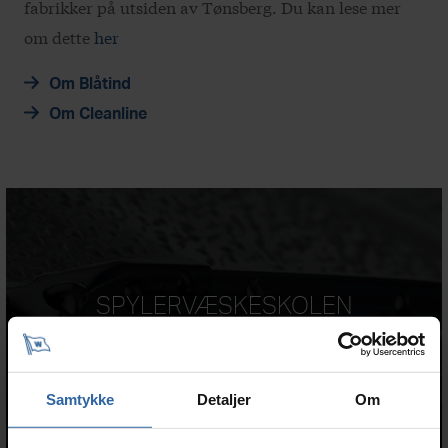
fabrikker på utsiden av Tønsberg. Du kan lese mer
om dette
her
Om Blåtind
Om Cleanline
SPYLERVÆSKESKOLEN
Du finner våre filmer fra spylervæskeskolen på vår
YouTube kanal
Samtykke
Detaljer
Om