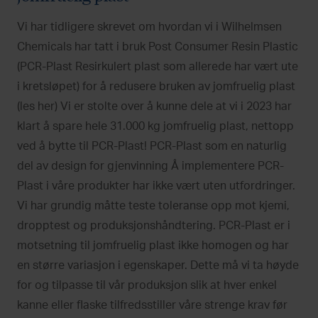
Vi har tidligere skrevet om hvordan vi i Wilhelmsen
Chemicals har tatt i bruk Post Consumer Resin Plastic
(PCR-Plast Resirkulert plast som allerede har vært ute
i kretsløpet) for å redusere bruken av jomfruelig plast
(les her) Vi er stolte over å kunne dele at vi i 2023 har
klart å spare hele 31.000 kg jomfruelig plast, nettopp
ved å bytte til PCR-Plast! PCR-Plast som en naturlig
del av design for gjenvinning Å implementere PCR-
Plast i våre produkter har ikke vært uten utfordringer.
Vi har grundig måtte teste toleranse opp mot kjemi,
dropptest og produksjonshåndtering. PCR-Plast er i
motsetning til jomfruelig plast ikke homogen og har
en større variasjon i egenskaper. Dette må vi ta høyde
for og tilpasse til vår produksjon slik at hver enkel
kanne eller flaske tilfredsstiller våre strenge krav før