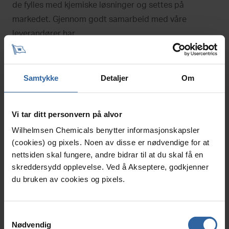
de fylles med kjemiske løsninger og settes på
markedet. Gjennom godt samarbeid med våre
leverandører har...
Samtykke
Detaljer
Om
Vi tar ditt personvern på alvor
Wilhelmsen Chemicals benytter informasjonskapsler
(cookies) og pixels. Noen av disse er nødvendige for at
nettsiden skal fungere, andre bidrar til at du skal få en
skreddersydd opplevelse. Ved å Akseptere, godkjenner
du bruken av cookies og pixels.
Ny transportavtale
S
Nødvendig
Wilhelmsen Chemicals AS er en ledende aktør innen
a