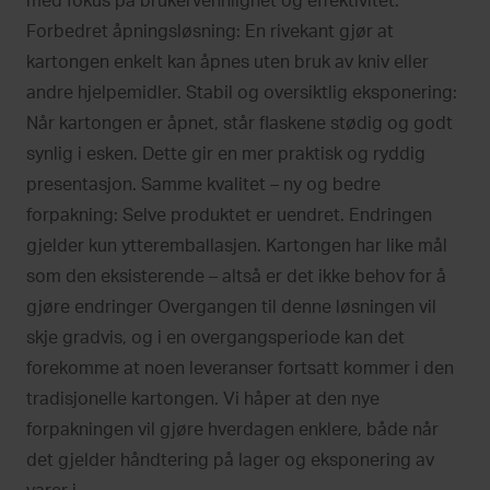
med fokus på brukervennlighet og effektivitet:
Forbedret åpningsløsning: En rivekant gjør at
kartongen enkelt kan åpnes uten bruk av kniv eller
andre hjelpemidler. Stabil og oversiktlig eksponering:
Når kartongen er åpnet, står flaskene stødig og godt
synlig i esken. Dette gir en mer praktisk og ryddig
presentasjon. Samme kvalitet – ny og bedre
forpakning: Selve produktet er uendret. Endringen
gjelder kun ytteremballasjen. Kartongen har like mål
som den eksisterende – altså er det ikke behov for å
gjøre endringer Overgangen til denne løsningen vil
skje gradvis, og i en overgangsperiode kan det
forekomme at noen leveranser fortsatt kommer i den
tradisjonelle kartongen. Vi håper at den nye
forpakningen vil gjøre hverdagen enklere, både når
det gjelder håndtering på lager og eksponering av