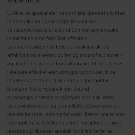
Utviklet av spesialister for nordiske kjøreforhold Med
mindre alkohol og mer såpe (tensid) enn
vinterspylervæske er Blåtind Sommerspylervæske
ideell for sommerføre. Den effektive
sammensetningen av tensider vasker raskt og
effektivt bort insekter, pollen og smuss fra bilruten -
og alkoholen ivaretar frostsikring ned til -5°C. Det er
ikke bare effektiviteten som gjør produktet til det
ideelle valget for nordiske forhold. Inneholder
bioetanol fra fornybare kilder Blåtind
sommerspylervæske er skånsom mot lakk, krom,
vindusviskerblader og gummilister. Den er spesielt
utviklet for bruk i sommerhalvåret, fjerner smuss som
støv, pollen, trafikkfilm og annet. Tensidene er nøye
utvalgte og tilpasset spesielt for å kunne fjerne