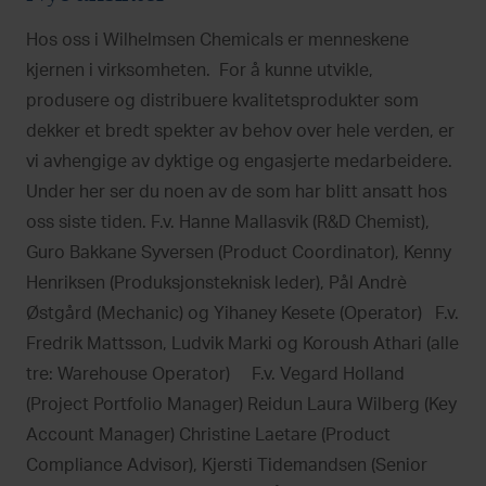
Hos oss i Wilhelmsen Chemicals er menneskene
kjernen i virksomheten. For å kunne utvikle,
produsere og distribuere kvalitetsprodukter som
dekker et bredt spekter av behov over hele verden, er
vi avhengige av dyktige og engasjerte medarbeidere.
Under her ser du noen av de som har blitt ansatt hos
oss siste tiden. F.v. Hanne Mallasvik (R&D Chemist),
Guro Bakkane Syversen (Product Coordinator), Kenny
Henriksen (Produksjonsteknisk leder), Pål Andrè
Østgård (Mechanic) og Yihaney Kesete (Operator) F.v.
Fredrik Mattsson, Ludvik Marki og Koroush Athari (alle
tre: Warehouse Operator) F.v. Vegard Holland
(Project Portfolio Manager) Reidun Laura Wilberg (Key
Account Manager) Christine Laetare (Product
Compliance Advisor), Kjersti Tidemandsen (Senior