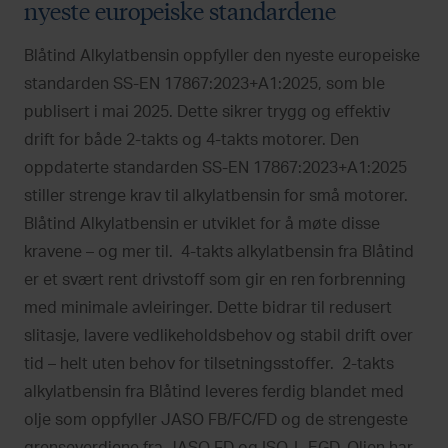
nyeste europeiske standardene
Blåtind Alkylatbensin oppfyller den nyeste europeiske
standarden SS-EN 17867:2023+A1:2025, som ble
publisert i mai 2025. Dette sikrer trygg og effektiv
drift for både 2-takts og 4-takts motorer. Den
oppdaterte standarden SS-EN 17867:2023+A1:2025
stiller strenge krav til alkylatbensin for små motorer.
Blåtind Alkylatbensin er utviklet for å møte disse
kravene – og mer til. 4-takts alkylatbensin fra Blåtind
er et svært rent drivstoff som gir en ren forbrenning
med minimale avleiringer. Dette bidrar til redusert
slitasje, lavere vedlikeholdsbehov og stabil drift over
tid – helt uten behov for tilsetningsstoffer. 2-takts
alkylatbensin fra Blåtind leveres ferdig blandet med
olje som oppfyller JASO FB/FC/FD og de strengeste
grenseverdiene fra JASO FD og ISO-L-EGD. Oljen har