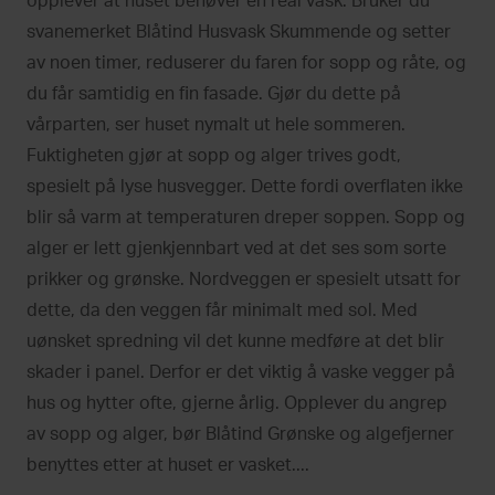
opplever at huset behøver en real vask. Bruker du
svanemerket Blåtind Husvask Skummende og setter
av noen timer, reduserer du faren for sopp og råte, og
du får samtidig en fin fasade. Gjør du dette på
vårparten, ser huset nymalt ut hele sommeren.
Fuktigheten gjør at sopp og alger trives godt,
spesielt på lyse husvegger. Dette fordi overflaten ikke
blir så varm at temperaturen dreper soppen. Sopp og
alger er lett gjenkjennbart ved at det ses som sorte
prikker og grønske. Nordveggen er spesielt utsatt for
dette, da den veggen får minimalt med sol. Med
uønsket spredning vil det kunne medføre at det blir
skader i panel. Derfor er det viktig å vaske vegger på
hus og hytter ofte, gjerne årlig. Opplever du angrep
av sopp og alger, bør Blåtind Grønske og algefjerner
benyttes etter at huset er vasket....