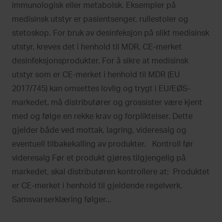
immunologisk eller metabolsk. Eksempler på
medisinsk utstyr er pasientsenger, rullestoler og
stetoskop. For bruk av desinfeksjon på slikt medisinsk
utstyr, kreves det i henhold til MDR, CE-merket
desinfeksjonsprodukter. For å sikre at medisinsk
utstyr som er CE-merket i henhold til MDR (EU
2017/745) kan omsettes lovlig og trygt i EU/EØS-
markedet, må distributører og grossister være kjent
med og følge en rekke krav og forpliktelser. Dette
gjelder både ved mottak, lagring, videresalg og
eventuell tilbakekalling av produkter. Kontroll før
videresalg Før et produkt gjøres tilgjengelig på
markedet, skal distributøren kontrollere at: Produktet
er CE-merket i henhold til gjeldende regelverk.
Samsvarserklæring følger...