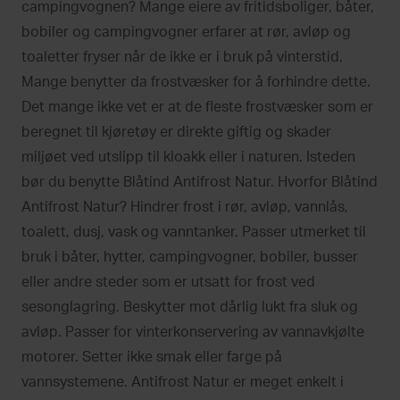
campingvognen? Mange eiere av fritidsboliger, båter,
bobiler og campingvogner erfarer at rør, avløp og
toaletter fryser når de ikke er i bruk på vinterstid.
Mange benytter da frostvæsker for å forhindre dette.
Det mange ikke vet er at de fleste frostvæsker som er
beregnet til kjøretøy er direkte giftig og skader
miljøet ved utslipp til kloakk eller i naturen. Isteden
bør du benytte Blåtind Antifrost Natur. Hvorfor Blåtind
Antifrost Natur? Hindrer frost i rør, avløp, vannlås,
toalett, dusj, vask og vanntanker. Passer utmerket til
bruk i båter, hytter, campingvogner, bobiler, busser
eller andre steder som er utsatt for frost ved
sesonglagring. Beskytter mot dårlig lukt fra sluk og
avløp. Passer for vinterkonservering av vannavkjølte
motorer. Setter ikke smak eller farge på
vannsystemene. Antifrost Natur er meget enkelt i