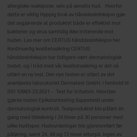
allergiske reaksjoner, selv på sensitiv hud. Hvorfor
dette er viktig Hyppig bruk av hånddesinfeksjon gjør
det avgjørende at produktet både er effektivt mot
bakterier og virus samtidig ikke irriterende mot
huden. Les mer om CERTUS hånddesinfeksjon her
Kontinuerlig kvalitetssikring CERTUS
hånddesinfeksjon har tidligere vært dermatologisk
testet, og i tråd med vår kvalitetssikring er det nå
utført en ny test. Den nye testen er utført av det
anerkjente laboratoriet Dermatest GmbH, i henhold til
ISO 10993-23:2021 – Test for irritation. Hvordan
gjøres testen Epikutantesting (lappetest) under
dermatologisk kontroll. Testproduktet ble påført én
gang med tildekning i 24 timer på 30 personer med
ulike hudtyper. Hudvurderinger ble gjennomført før
påføring, samt 24, 48 og 72 timer etterpå. Ingen av